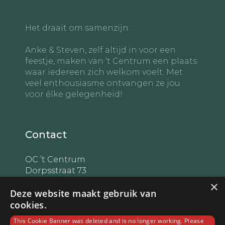
Het draait om samenzijn.
Anke & Steven, zelf altijd in voor een
feestje, maken van ’t Centrum een plaats
waar iedereen zich welkom voelt. Met
veel enthousiasme ontvangen ze jou
voor élke gelegenheid!
Contact
OC ’t Centrum
Dorpsstraat 73
2960 Sint-Lenaarts
×
Deze website maakt gebruik van
BE0462472244
cookies.
anke@t-centrum.be
This Cookie Banner was deleted and is no longer working. Please