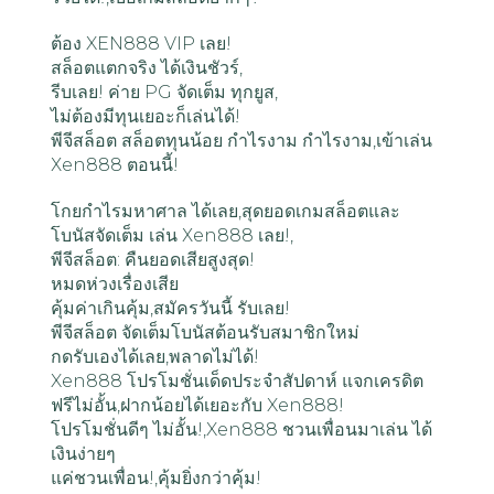
ต้อง
XEN888 VIP
เลย!
สล็อตแตกจริง ได้เงินชัวร์,
รีบเลย! ค่าย PG จัดเต็ม ทุกยูส,
ไม่ต้องมีทุนเยอะก็เล่นได้!
พีจีสล็อต สล็อตทุนน้อย กำไรงาม กำไรงาม,เข้าเล่น
Хen888 ตอนนี้!
โกยกำไรมหาศาล ได้เลย,สุดยอดเกมสล็อตและ
โบนัสจัดเต็ม เล่น Хen888 เลย!,
พีจีสล็อต: คืนยอดเสียสูงสุด!
หมดห่วงเรื่องเสีย
คุ้มค่าเกินคุ้ม,สมัครวันนี้ รับเลย!
พีจีสล็อต จัดเต็มโบนัสต้อนรับสมาชิกใหม่
กดรับเองได้เลย,พลาดไม่ได้!
Xen888 โปรโมชั่นเด็ดประจำสัปดาห์ แจกเครดิต
ฟรีไม่อั้น,ฝากน้อยได้เยอะกับ Xen888!
โปรโมชั่นดีๆ ไม่อั้น!,Xen888 ชวนเพื่อนมาเล่น ได้
เงินง่ายๆ
แค่ชวนเพื่อน!,คุ้มยิ่งกว่าคุ้ม!