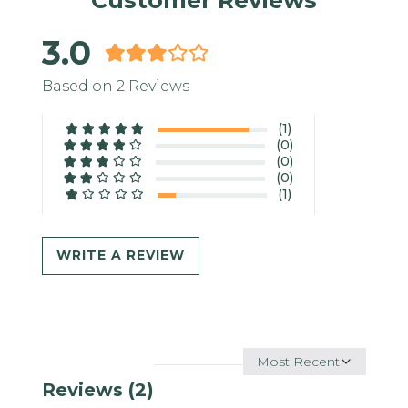
Customer Reviews
3.0
Based on 2 Reviews
(1)
(0)
(0)
(0)
(1)
WRITE A REVIEW
Sort
by
Reviews (2)