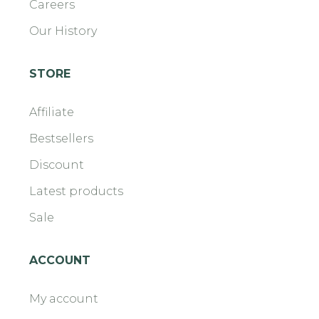
Careers
Our History
STORE
Affiliate
Bestsellers
Discount
Latest products
Sale
ACCOUNT
My account