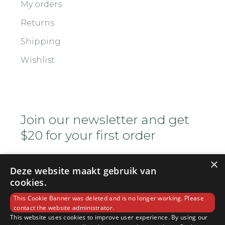
My orders
Returns
Shipping
Wishlist
Join our newsletter and get
$20 for your first order
×
Deze website maakt gebruik van
cookies.
This Cookie Banner was deleted and is no longer working. Please
contact the website administrator.
This website uses cookies to improve user experience. By using our
Copyright © 2022 Ocha House. All Rights