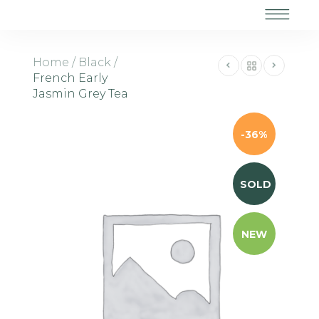
Home
/
Black
/
French Early
Jasmin Grey Tea
-36%
SOLD
NEW