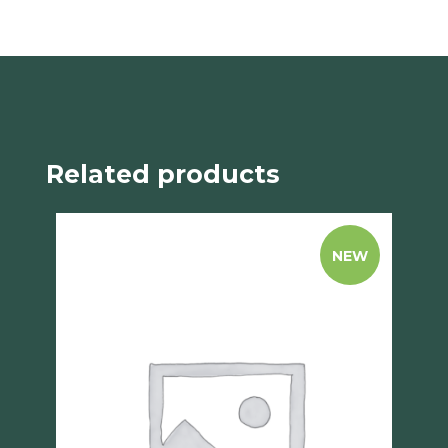
Related products
W
NEW