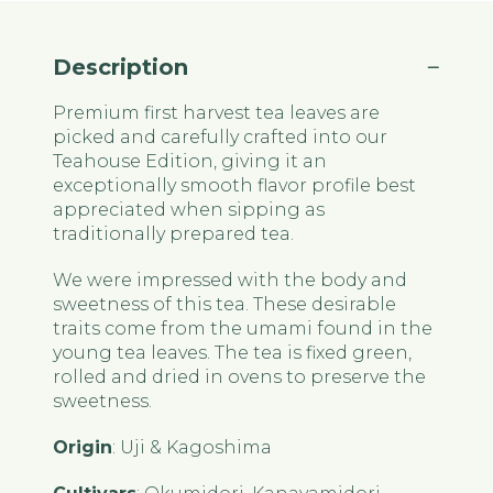
Description
Premium first harvest tea leaves are
picked and carefully crafted into our
Teahouse Edition, giving it an
exceptionally smooth flavor profile best
appreciated when sipping as
traditionally prepared tea.
We were impressed with the body and
sweetness of this tea. These desirable
traits come from the umami found in the
young tea leaves. The tea is fixed green,
rolled and dried in ovens to preserve the
sweetness.
Origin
: Uji & Kagoshima