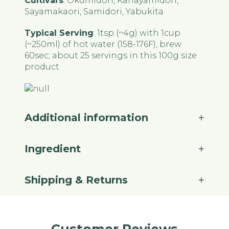
Cultivars
: Okumidori, Kanayamidori,
Sayamakaori, Samidori, Yabukita
Typical Serving
: 1tsp (~4g) with 1cup
(~250ml) of hot water (158-176F), brew
60sec; about 25 servings in this 100g size
product
Additional information
Ingredient
Shipping & Returns