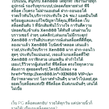
โปรแน่น, สนุกกับ Xen888 ได้ทุกที่! ใช้งานง่ายทุก
อุปกรณ์ รองรับทุกระบบ!,ปลอดภัยหายห่วง! พีจี
สล็อต เว็บตรง ไม่ผ่านเอเย่นต์ ฝาก-ถอนออโต้
รวดเร็วทันใจ,บริการประทับใจ 24 ชม.! แอดมินใจดี
พร้อมดูแลและแก้ไขปัญหาให้คุณ,พีจีสล็อต เว็บ
สล็อตอันดับ 1 ที่นักเดิมพันไว้วางใจ การันตีความ
ปลอดภัย,เข้าเล่น Xen888 ได้ทันที เล่นผ่านเว็บ
บราวเซอร์ ง่ายๆ แค่คลิก!,เล่นเกมไม่มีกระตุก!
Xеn888 การันตีประสบการณ์เล่นสล็อตที่ดีที่สุด,
ลองมาแล้ว Xеn888 โบนัสเข้าตลอด เล่นแล้ว
รวย!,ประทับใจบริการ Xen888 มาก ฝาก-ถอนไว
สุดๆ ประทับใจแน่นอน!, เจอแล้วเกมสล็อตที่ใช่!
Xen888 กราฟิกสวย เล่นเพลิน ทำกำไรได้
เยอะ!,รีวิวจากผู้เล่นจริง! พีจีสล็อต ตรงใจทุกความ
ต้องการ สุดยอดจริงๆ!,ใครยังไม่ลอง <a
href="http://xen888.in">XEN888 VIP</a>
ถือว่าพลาดมาก! โอกาสทำเงินดีๆ มาคว้าไปเลย!,สุด
ยอดเว็บสล็อตแห่งปี! พีจีสล็อต มีแต่เกมมันส์ๆ เล่นได้
ไม่เบื่อ
เว็บ РG สล็อตแตกยับ! รวยได้ทุกวัน แค่ปลายนิ้วก็
รวยได้!,เบื่อเกมสล็อตยากๆ?